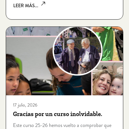
LEER MÁS...
personas que viven situaciones de soledad no
deseada por edad, enfermedad, dependencia,
discapacidad intelectual, sin hogar o riesgo de
exclusión socia
17 julio, 2026
Gracias por un curso inolvidable.
Este curso 25-26 hemos vuelto a comprobar que