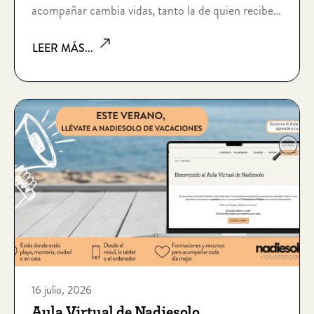
acompañar cambia vidas, tanto la de quien recibe
como la de quien acompaña. ¡Gracias por hacerlo
LEER MÁS...
posible!
16 julio, 2026
Aula Virtual de Nadiesolo