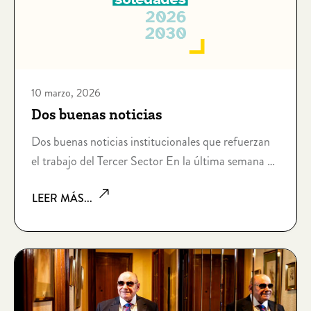
10 marzo, 2026
Dos buenas noticias
Dos buenas noticias institucionales que refuerzan
el trabajo del Tercer Sector En la última semana de
febrero de 2026, se han publicado dos buenas
LEER MÁS...
noticias para el tercer sector. En la misma semana,
hemos conocido 2 informes de gran relevancia
para las organizaciones sin ánimo de lucro que,
como Nadiesolo, acompañan y cuidan de personas
vulnerables. Marco Estratégico Estatal de las
Soledades 2026-2030 El gobierno aprobó el