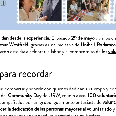
dan desde la experiencia.
El pasado
29 de mayo
vivimos un
esur
Westfield
, gracias a una iniciativa de
Unibail-Rodamco
n este día a celebrar la labor y el compromiso de los
volu
para recordar
r, compartir y sonreír con quienes dedican su tiempo y co
 del
Community Day
de URW, reunió a
casi 100 voluntari
 acompañados por un grupo igualmente entusiasta de
volunt
er la dedicación de las personas mayores al voluntariado
y 
de una experiencia positiva, divertida y significativa.