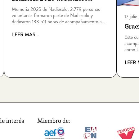
Memoria 2025 de Nadiesolo. 2.779 personas
voluntarias formaron parte de Nadiesolo y
17 juli
dedicaron 133.511 horas de acompañamiento a
Graci
personas que viven situaciones de soledad no
deseada por edad, enfermedad, dependencia,
LEER MÁS...
Este c
discapacidad intelectual, sin hogar o riesgo de
acompañ
exclusión socia
como la
posible
LEER 
de interés
Miembro de: