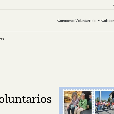
Conócenos
Voluntariado
Colabor
res
oluntarios