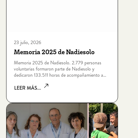
23 julio, 2026
Memoria 2025 de Nadiesolo
Memoria 2025 de Nadiesolo. 2.779 personas
voluntarias formaron parte de Nadiesolo y
dedicaron 133.511 horas de acompañamiento a
personas que viven situaciones de soledad no
deseada por edad, enfermedad, dependencia,
LEER MÁS...
discapacidad intelectual, sin hogar o riesgo de
exclusión socia