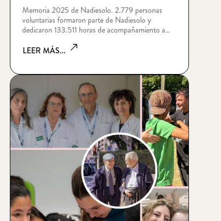
Memoria 2025 de Nadiesolo. 2.779 personas
voluntarias formaron parte de Nadiesolo y
dedicaron 133.511 horas de acompañamiento a
personas que viven situaciones de soledad no
deseada por edad, enfermedad, dependencia,
LEER MÁS...
discapacidad intelectual, sin hogar o riesgo de
exclusión socia