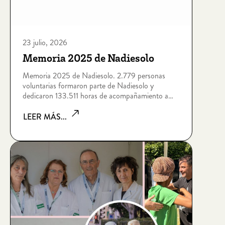
23 julio, 2026
Memoria 2025 de Nadiesolo
Memoria 2025 de Nadiesolo. 2.779 personas
voluntarias formaron parte de Nadiesolo y
dedicaron 133.511 horas de acompañamiento a
personas que viven situaciones de soledad no
deseada por edad, enfermedad, dependencia,
LEER MÁS...
discapacidad intelectual, sin hogar o riesgo de
exclusión socia