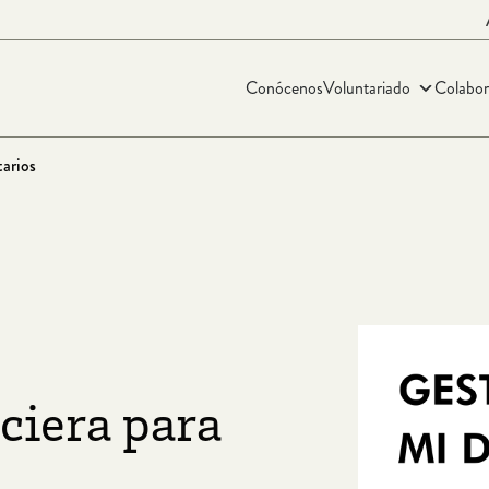
Conócenos
Voluntariado
Colabor
arios
ciera para