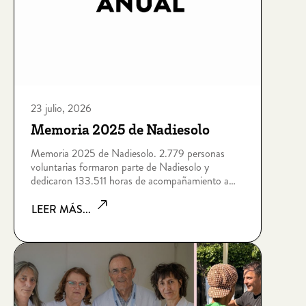
23 julio, 2026
Memoria 2025 de Nadiesolo
Memoria 2025 de Nadiesolo. 2.779 personas
voluntarias formaron parte de Nadiesolo y
dedicaron 133.511 horas de acompañamiento a
personas que viven situaciones de soledad no
deseada por edad, enfermedad, dependencia,
LEER MÁS...
discapacidad intelectual, sin hogar o riesgo de
exclusión socia