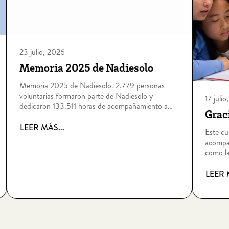
23 julio, 2026
Memoria 2025 de Nadiesolo
Memoria 2025 de Nadiesolo. 2.779 personas
voluntarias formaron parte de Nadiesolo y
17 juli
dedicaron 133.511 horas de acompañamiento a
Graci
personas que viven situaciones de soledad no
deseada por edad, enfermedad, dependencia,
LEER MÁS...
Este c
discapacidad intelectual, sin hogar o riesgo de
acompañ
exclusión socia
como la
posible
LEER 