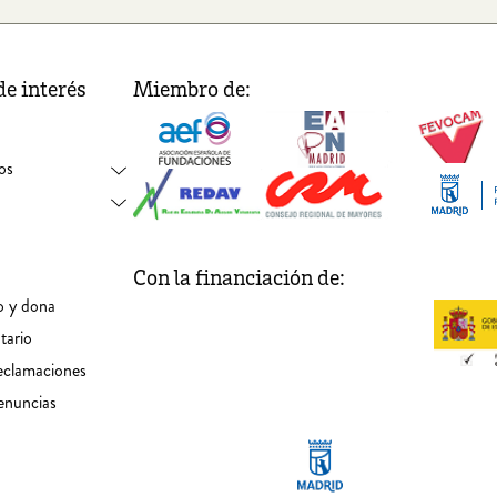
de interés
Miembro de:
os
Con la financiación de:
o y dona
tario
eclamaciones
enuncias