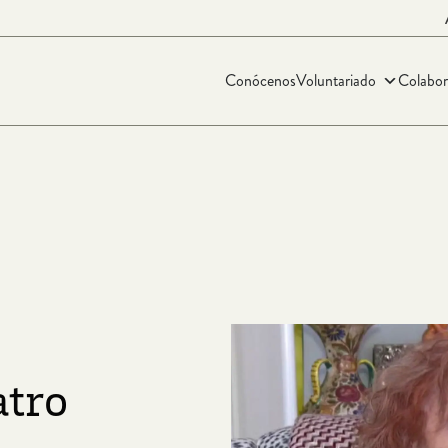
Conócenos
Voluntariado
Colabor
atro