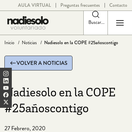
Saltar
AULA VIRTUAL
Preguntas frecuentes
Contacto
al
contenido
Buscar...
Inicio
Noticias
Nadiesolo en la COPE #25añoscontigo
VOLVER A NOTICIAS
Nadiesolo en la COPE
#25añoscontigo
27 Febrero, 2020