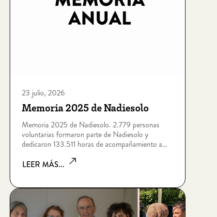
23 julio, 2026
Memoria 2025 de Nadiesolo
Memoria 2025 de Nadiesolo. 2.779 personas
voluntarias formaron parte de Nadiesolo y
dedicaron 133.511 horas de acompañamiento a
personas que viven situaciones de soledad no
deseada por edad, enfermedad, dependencia,
LEER MÁS...
discapacidad intelectual, sin hogar o riesgo de
exclusión socia