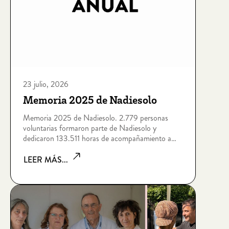
23 julio, 2026
Memoria 2025 de Nadiesolo
Memoria 2025 de Nadiesolo. 2.779 personas
voluntarias formaron parte de Nadiesolo y
dedicaron 133.511 horas de acompañamiento a
personas que viven situaciones de soledad no
deseada por edad, enfermedad, dependencia,
LEER MÁS...
discapacidad intelectual, sin hogar o riesgo de
exclusión socia