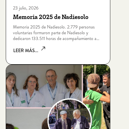
23 julio, 2026
Memoria 2025 de Nadiesolo
Memoria 2025 de Nadiesolo. 2.779 personas
voluntarias formaron parte de Nadiesolo y
dedicaron 133.511 horas de acompañamiento a
personas que viven situaciones de soledad no
deseada por edad, enfermedad, dependencia,
LEER MÁS...
discapacidad intelectual, sin hogar o riesgo de
exclusión socia