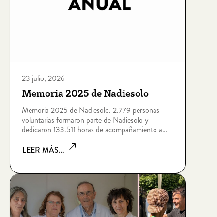
23 julio, 2026
Memoria 2025 de Nadiesolo
Memoria 2025 de Nadiesolo. 2.779 personas
voluntarias formaron parte de Nadiesolo y
dedicaron 133.511 horas de acompañamiento a
personas que viven situaciones de soledad no
deseada por edad, enfermedad, dependencia,
LEER MÁS...
discapacidad intelectual, sin hogar o riesgo de
exclusión socia