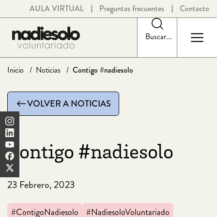
Saltar
AULA VIRTUAL
Preguntas frecuentes
Contacto
al
contenido
Buscar...
Inicio
Noticias
Contigo #nadiesolo
VOLVER A NOTICIAS
Contigo #nadiesolo
23 Febrero, 2023
#ContigoNadiesolo
#NadiesoloVoluntariado