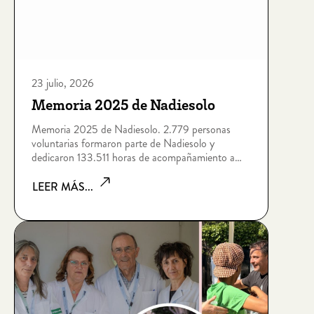
23 julio, 2026
Memoria 2025 de Nadiesolo
Memoria 2025 de Nadiesolo. 2.779 personas
voluntarias formaron parte de Nadiesolo y
dedicaron 133.511 horas de acompañamiento a
personas que viven situaciones de soledad no
deseada por edad, enfermedad, dependencia,
LEER MÁS...
discapacidad intelectual, sin hogar o riesgo de
exclusión socia