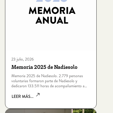
23 julio, 2026
Memoria 2025 de Nadiesolo
Memoria 2025 de Nadiesolo. 2.779 personas
voluntarias formaron parte de Nadiesolo y
dedicaron 133.511 horas de acompañamiento a
personas que viven situaciones de soledad no
deseada por edad, enfermedad, dependencia,
LEER MÁS...
discapacidad intelectual, sin hogar o riesgo de
exclusión socia